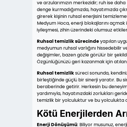
ve arzularımızın merkezidir; ruh ise daha d
denge kurmadığımızda, hayatımızda çıkm
girerek kişinin ruhsal enerjisini temizlem
Medyum Hoca, enerji blokajlarını açmak içi
iyileşmesi, zihin üzerindeki olumsuz etkiler
Ruhsal temizlik sürecinde
yapılan uygu
medyumun ruhsal varlığını hissedebilir ve
değişimler, bazen gözle görülür bir şekilde
Özgünlüğünüzü geri kazanmak için atılan bu
Ruhsal temizlik
süreci sonunda, kendini
birleştiğinde güçlü bir sinerji yaratır. Bu 
beraberinde getirir. Herkesin bu deneyi
yardımıyla, hayatınızdaki zorlukları gerid
temizlik bir yolculuktur ve bu yolculukta a
Kötü Enerjilerden A
Enerji Dönüşümü
: Biliyor musunuz, ene