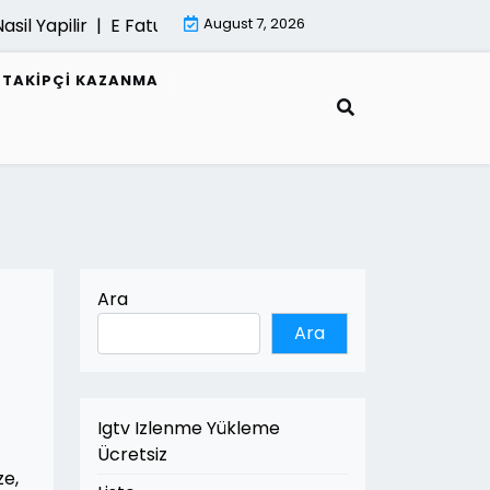
 Yapilir |
E Fatura Belgeleri Nasil Saklanir |
August 7, 2026
Mimari Gorsel
R TAKIPÇI KAZANMA
Ara
Ara
Igtv Izlenme Yükleme
Ücretsiz
ze,