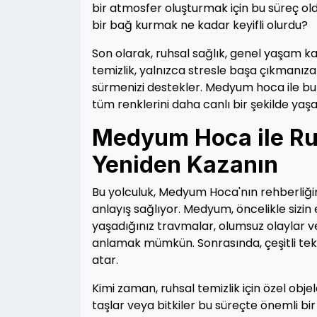
bir atmosfer oluşturmak için bu süreç ol
bir bağ kurmak ne kadar keyifli olurdu?
Son olarak, ruhsal sağlık, genel yaşam kal
temizlik, yalnızca stresle başa çıkmanı
sürmenizi destekler. Medyum hoca ile bu y
tüm renklerini daha canlı bir şekilde yaş
Medyum Hoca ile Ruh
Yeniden Kazanın
Bu yolculuk, Medyum Hoca'nın rehberliğin
anlayış sağlıyor. Medyum, öncelikle sizin 
yaşadığınız travmalar, olumsuz olaylar ve
anlamak mümkün. Sonrasında, çeşitli tekn
atar.
Kimi zaman, ruhsal temizlik için özel obje
taşlar veya bitkiler bu süreçte önemli bir