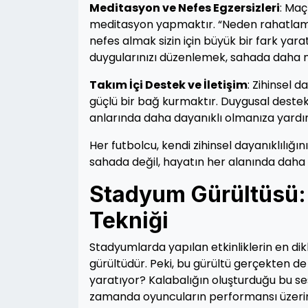
Meditasyon ve Nefes Egzersizleri
: Maç
meditasyon yapmaktır. “Neden rahatlamıy
nefes almak sizin için büyük bir fark yarata
duygularınızı düzenlemek, sahada daha n
Takım İçi Destek ve İletişim
: Zihinsel 
güçlü bir bağ kurmaktır. Duygusal destek ile 
anlarında daha dayanıklı olmanıza yardı
Her futbolcu, kendi zihinsel dayanıklılığını
sahada değil, hayatın her alanında daha gü
Stadyum Gürültüsü: K
Tekniği
Stadyumlarda yapılan etkinliklerin en dikk
gürültüdür. Peki, bu gürültü gerçekten de 
yaratıyor? Kalabalığın oluşturduğu bu ses
zamanda oyuncuların performansı üzerind