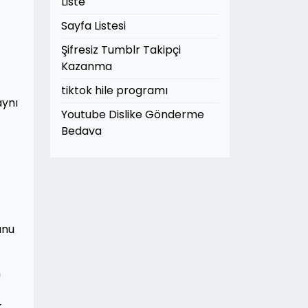
Liste
Sayfa Listesi
Şifresiz Tumblr Takipçi
Kazanma
tiktok hile programı
aynı
Youtube Dislike Gönderme
Bedava
unu
n
,