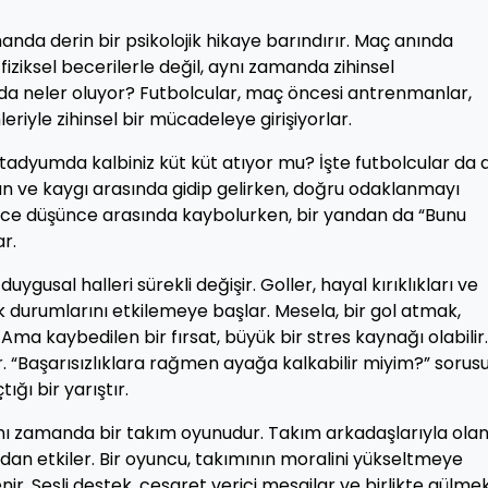
anda derin bir psikolojik hikaye barındırır. Maç anında
fiziksel becerilerle değil, aynı zamanda zihinsel
sahada neler oluyor? Futbolcular, maç öncesi antrenmanlar,
riyle zihinsel bir mücadeleye girişiyorlar.
tadyumda kalbiniz küt küt atıyor mu? İşte futbolcular da 
n ve kaygı arasında gidip gelirken, doğru odaklanmayı
nlerce düşünce arasında kaybolurken, bir yandan da “Bunu
r.
duygusal halleri sürekli değişir. Goller, hayal kırıklıkları ve
ik durumlarını etkilemeye başlar. Mesela, bir gol atmak,
Ama kaybedilen bir fırsat, büyük bir stres kaynağı olabilir.
r. “Başarısızlıklara rağmen ayağa kalkabilir miyim?” sorus
ğı bir yarıştır.
ynı zamanda bir takım oyunudur. Takım arkadaşlarıyla ola
udan etkiler. Bir oyuncu, takımının moralini yükseltmeye
enir. Sesli destek, cesaret verici mesajlar ve birlikte gülmek