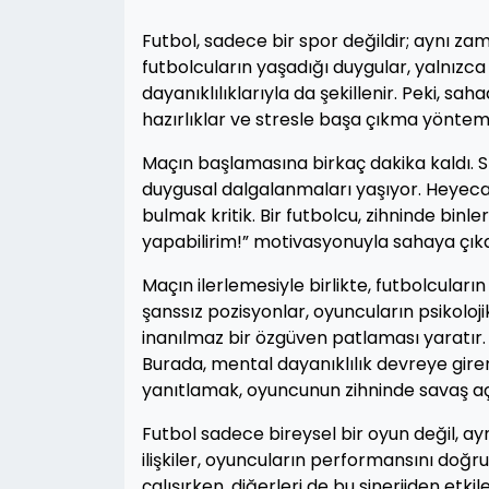
Futbol, sadece bir spor değildir; aynı zam
futbolcuların yaşadığı duygular, yalnızca 
dayanıklılıklarıyla da şekillenir. Peki, 
hazırlıklar ve stresle başa çıkma yöntemle
Maçın başlamasına birkaç dakika kaldı. S
duygusal dalgalanmaları yaşıyor. Heyeca
bulmak kritik. Bir futbolcu, zihninde bi
yapabilirim!” motivasyonuyla sahaya çıka
Maçın ilerlemesiyle birlikte, futbolcuların 
şanssız pozisyonlar, oyuncuların psikoloj
inanılmaz bir özgüven patlaması yaratır. 
Burada, mental dayanıklılık devreye gire
yanıtlamak, oyuncunun zihninde savaş açtı
Futbol sadece bireysel bir oyun değil, a
ilişkiler, oyuncuların performansını doğr
çalışırken, diğerleri de bu sinerjiden etkil