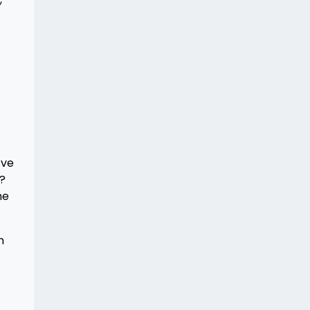
 ve
ı?
me
n