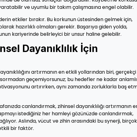
ratabilir ve uyumlu bir takım çalışmasına engel olabilir.
rin etkiler bırakır. Bu korkunun üstesinden gelmek için,
larak hazırlıklı olmaları gerekir. Başarıya giden yolda,
nun kariyerinde belirleyici bir unsur haline gelebilir.
nsel Dayanıklılık İçin
dayanıklılığını artırmanın en etkili yollarından biri, gerçekçi
ize sormadan geçemiyorsunuz; bu hedefler ne kadar anlaml
otivasyonunu artırırken, aynı zamanda zorluklarla baş et
 kafanızda canlandırmak, zihinsel dayanıklılığı artırmanın e
 yapmayı istediğiniz her hamleyi gözünüzde canlandırmak,
lıyor. Aslında, vücut ve zihin arasındaki bu synerji, birçok
ili bir faktör.