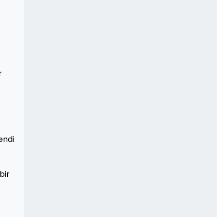
r
endi
bir