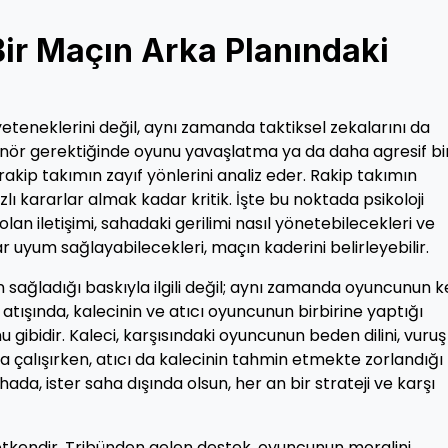
 Bir Maçın Arka Planındaki
yeteneklerini değil, aynı zamanda taktiksel zekalarını da
enör gerektiğinde oyunu yavaşlatma ya da daha agresif bi
kip takımın zayıf yönlerini analiz eder. Rakip takımın
zlı kararlar almak kadar kritik. İşte bu noktada psikoloji
olan iletişimi, sahadaki gerilimi nasıl yönetebilecekleri ve
 uyum sağlayabilecekleri, maçın kaderini belirleyebilir.
n sağladığı baskıyla ilgili değil; aynı zamanda oyuncunun k
ı atışında, kalecinin ve atıcı oyuncunun birbirine yaptığı
u gibidir. Kaleci, karşısındaki oyuncunun beden dilini, vuruş
çalışırken, atıcı da kalecinin tahmin etmekte zorlandığı 
da, ister saha dışında olsun, her an bir strateji ve karşı
 etkendir. Tribünden gelen destek, oyuncunun moralini