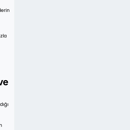
derin
ızla
ve
dığı
n