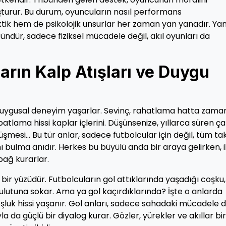
uşturur. Bu durum, oyuncuların nasıl performans
aktik hem de psikolojik unsurlar her zaman yan yanadır. Yani
ndür, sadece fiziksel mücadele değil, akıl oyunları da
ların Kalp Atışları ve Duygu
r duygusal deneyim yaşarlar. Sevinç, rahatlama hatta zama
atlama hissi kaplar içlerini. Düşünsenize, yıllarca süren ç
şmesi… Bu tür anlar, sadece futbolcular için değil, tüm ta
ı bulma anıdır. Herkes bu büyülü anda bir araya gelirken, i
bağ kurarlar.
 bir yüzüdür. Futbolcuların gol attıklarında yaşadığı coşku,
lutuna sokar. Ama ya gol kaçırdıklarında? İşte o anlarda
boşluk hissi yaşanır. Gol anları, sadece sahadaki mücadele d
 da güçlü bir diyalog kurar. Gözler, yürekler ve akıllar bir