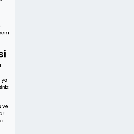
n
, hem
si
l
i ya
iniz:
u ve
por
ha