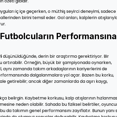
 özeti gibidir.
yguları iç içe geçerken, o müthiş seyirci deneyimi, sadece 
lerinden birini temsil eder. Gol anları, kalplerin atışlarıyl
ur.
Futbolcuların Performansına
i
düşünüldüğünde, derin bir araştırma gerektiriyor. Bir
 artırabilir. Örneğin, büyük bir şampiyonada oynarken,
l, aynı zamanda takım arkadaşlarının kariyerlerini de
erformansında dalgalanmalara yol açar. Bazen bu korku,
le getirebilir; ancak diğer zamanlarda da aşırı kaygı,
kça belirgin. Kaybetme korkusu, kalp atışlarının hızlanmas
mesine neden olabilir. Sahada bu fiziksel belirtiler, oyunc
, bu da takımın genel performansını zayıflatır. Bunun yanı s
rinde de olumsuz sonuçlar doğurabilir. Kaybetme korkusu