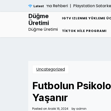
Skip
Sarmalindan Kurtulma Rehberi |
Playstation Satarken Gar
Latest
to
content
Düğme
IGTV IZLENME YÜKLEME Ü
Üretimi
Düğme Üretimi
TIKTOK HILE PROGRAMI
Uncategorized
Futbolun Psikolo
Yaşanır
Posted on
Aralık 16, 2024
by
admin