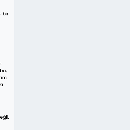
 bir
n
aba,
kım
ki
eğil,