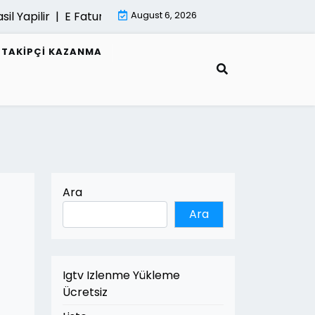
pilir |
E Fatura Belgeleri Nasil Saklanir |
August 6, 2026
Mimari Gorselles
R TAKIPÇI KAZANMA
Ara
Ara
Igtv Izlenme Yükleme
Ücretsiz