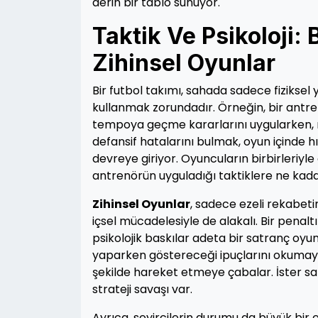
derin bir tablo sunuyor.
Taktik Ve Psikoloji:
Zihinsel Oyunlar
Bir futbol takımı, sahada sadece fiziksel 
kullanmak zorundadır. Örneğin, bir antr
tempoya geçme kararlarını uygularken, ra
defansif hatalarını bulmak, oyun içinde hı
devreye giriyor. Oyuncuların birbirleriyle 
antrenörün uyguladığı taktiklere ne kadar
Zihinsel Oyunlar
, sadece ezeli rekabeti
içsel mücadelesiyle de alakalı. Bir penalt
psikolojik baskılar adeta bir satranç oyun
yaparken göstereceği ipuçlarını okumaya 
şekilde hareket etmeye çabalar. İster saha
strateji savaşı var.
Ayrıca, seyircilerin durumu da büyük bir