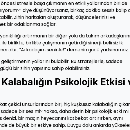
 öncesi stresle başa çıkmanın en etkili yollarından biri de
orum?” diye düşünüyorsanız, birkaç dakika sessiz kalıp 
bilir. Zihin haritaları oluşturarak, düşüncelerinizi ve
et bir odaklanma sağlar.
dayanıklılığı artırmanın bir diğer yolu da takım arkadaşların
birlikte, birlikte çalışmanın getirdiği sinerji, belirsizlik
mcı olur. “Arkadaşım seninle!” demenin gücü yadsınamaz.
 geliştirmenin yollarını bulabilir. Bu stratejilerle, sadece
çlü bir zihin yapısına sahip olabilirsiniz.
alabalığın Psikolojik Etkisi 
at çekici unsurlarından biri, hiç kuşkusuz kalabalığın çıkar
sadece bir ses mi? Yoksa, daha derin bir psikolojik etki mi
 denizi, bir maçın heyecanını katbekat artırırken, aynı
e de büyük bir etkiye sahip. Duygu dolu anlarda yüksele