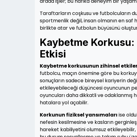
arada işler; bu harika deneyim bir yaşamın
Taraftarların coşkusu ve futbolcuların du
sportmenlik değil, insan olmanın en saf hal
birlikte atar ve futbolun büyüsünü oluştur
Kaybetme Korkusu: 
Etkisi
Kaybetme korkusunun zihinsel etkiler
futbolcu, maçın önemine göre bu korkuyu
sonuçların sadece bireysel kariyerin deği
etkileyebileceği düşüncesi oyuncunun p
oyuncuları daha dikkatli ve odaklanmış ha
hatalara yol açabilir.
Korkunun fiziksel yansımaları
ise oldu
nefesin kesilmesine ve kasların gerginleş
hareket kabiliyetini olumsuz etkileyebilir
bu durum sosyalleşme ve takım ruhu üze