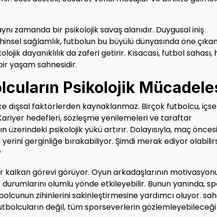
ynı zamanda bir psikolojik savaş alanıdır. Duygusal iniş
zihinsel sağlamlık, futbolun bu büyülü dünyasında öne çıka
olojik dayanıklılık da zaferi getirir. Kısacası, futbol sahası
 bir yaşam sahnesidir.
olcuların Psikolojik Mücadele
ece dışsal faktörlerden kaynaklanmaz. Birçok futbolcu, içse
Kariyer hedefleri, sözleşme yenilemeleri ve taraftar
n üzerindeki psikolojik yükü artırır. Dolayısıyla, maç önces
rini gerginliğe bırakabiliyor. Şimdi merak ediyor olabilirs
?
ir kalkan görevi görüyor. Oyun arkadaşlarının motivasyon
jik durumlarını olumlu yönde etkileyebilir. Bunun yanında, s
bolcunun zihinlerini sakinleştirmesine yardımcı oluyor. sa
futbolcuların değil, tüm sporseverlerin gözlemleyebileceği