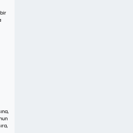
bir
a
ına,
unun
ıra,
,