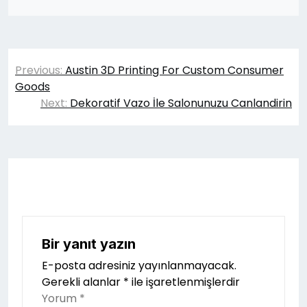
Yazı
Previous:
Austin 3D Printing For Custom Consumer
gezinmesi
Goods
Next:
Dekoratif Vazo İle Salonunuzu Canlandirin
Bir yanıt yazın
E-posta adresiniz yayınlanmayacak.
Gerekli alanlar
*
ile işaretlenmişlerdir
Yorum
*