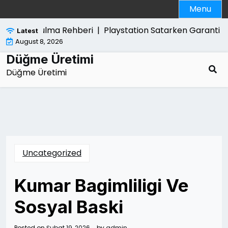
Skip
Menu
to
content
ndan Kurtulma Rehberi |
Playstation Satarken Garanti Bel
Latest
August 8, 2026
Düğme Üretimi
Düğme Üretimi
Uncategorized
Kumar Bagimliligi Ve
Sosyal Baski
Posted on
Şubat 19, 2026
by
admin