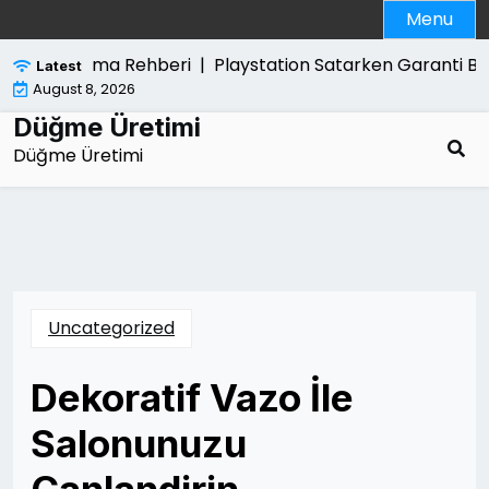
Skip
Menu
to
content
dan Kurtulma Rehberi |
Playstation Satarken Garanti Belg
Latest
August 8, 2026
Düğme Üretimi
Düğme Üretimi
Uncategorized
Dekoratif Vazo İle
Salonunuzu