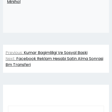
Minihol
Yazı
Previous:
Kumar Bagimliligi Ve Sosyal Baski
gezinmesi
Next:
Facebook Reklam Hesabi Satin Alma Sonrasi
Bm Transferi