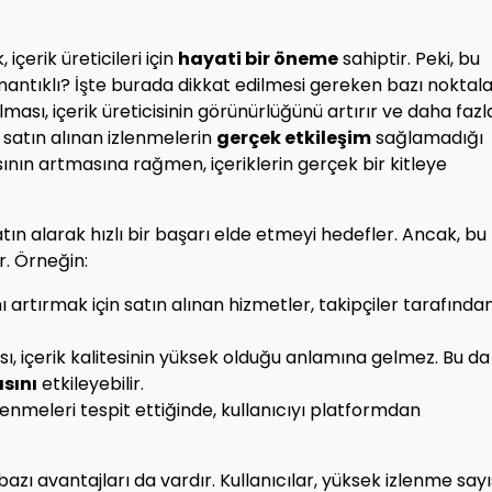
içerik üreticileri için
hayati bir öneme
sahiptir. Peki, bu
mantıklı? İşte burada dikkat edilmesi gereken bazı noktal
lması, içerik üreticisinin görünürlüğünü artırır ve daha fazl
 satın alınan izlenmelerin
gerçek etkileşim
sağlamadığı
ının artmasına rağmen, içeriklerin gerçek bir kitleye
 satın alarak hızlı bir başarı elde etmeyi hedefler. Ancak, bu
r. Örneğin:
 artırmak için satın alınan hizmetler, takipçiler tarafında
ı, içerik kalitesinin yüksek olduğu anlamına gelmez. Bu da
sını
etkileyebilir.
lenmeleri tespit ettiğinde, kullanıcıyı platformdan
azı avantajları da vardır. Kullanıcılar, yüksek izlenme say