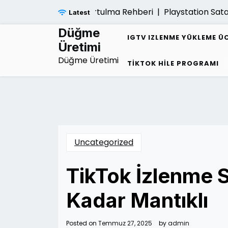
Skip
 Borc Sarmalindan Kurtulma Rehberi |
Playstation Satar
Latest
to
content
Düğme
IGTV IZLENME YÜKLEME Ü
Üretimi
Düğme Üretimi
TIKTOK HILE PROGRAMI
Uncategorized
TikTok İzlenme S
Kadar Mantıklı
Posted on
Temmuz 27, 2025
by
admin