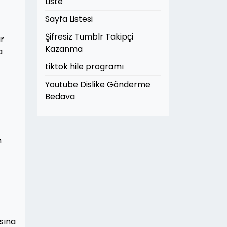
Liste
Sayfa Listesi
Şifresiz Tumblr Takipçi
ar
Kazanma
a
tiktok hile programı
Youtube Dislike Gönderme
Bedava
n
ısına