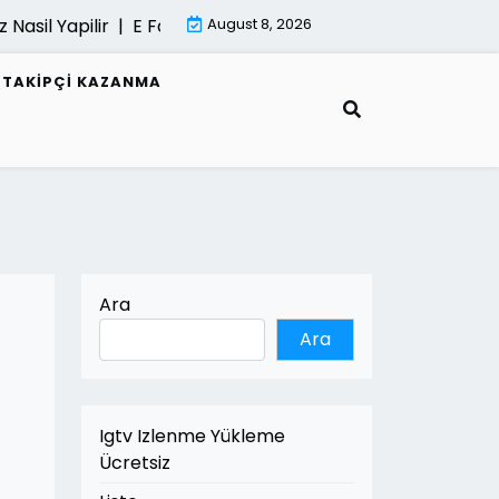
Nasil Yapilir |
E Fatura Belgeleri Nasil Saklanir |
August 8, 2026
Mimari Go
R TAKIPÇI KAZANMA
Ara
Ara
Igtv Izlenme Yükleme
Ücretsiz