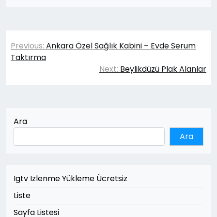
Yazı
Previous:
Ankara Özel Sağlık Kabini – Evde Serum
gezinmesi
Taktırma
Next:
Beylikdüzü Plak Alanlar
Ara
Ara
Igtv Izlenme Yükleme Ücretsiz
Liste
Sayfa Listesi