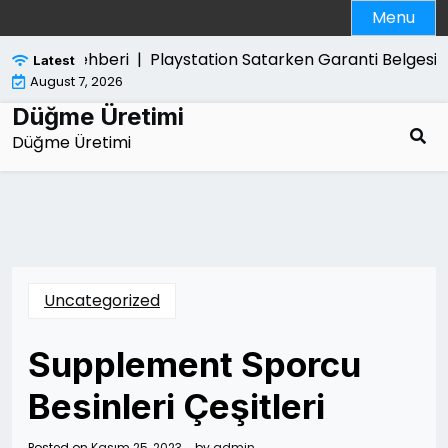
Skip
Menu
to
content
tulma Rehberi |
Playstation Satarken Garanti Belgesi Gere
Latest
August 7, 2026
Düğme Üretimi
Düğme Üretimi
Uncategorized
Supplement Sporcu
Besinleri Çeşitleri
Posted on
Kasım 25, 2023
by
admin