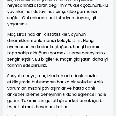
heyecanınızı azaltır, değil mi? Yüksek çözünürlüklü
yayınlar, her detayı net bir şekilde görmenizi
sağlar. Gol anlarını sanki stadyumdaymış gibi
yaşarsınız.
Maç sırasında anlık istatistikler, oyunun
dinamiklerini anlamanızı kolaylaştırır. Hangi
oyuncunun ne kadar koştuğunu, hangi takımın
topa sahip olduğunu görmek, izleme deneyiminizi
zenginleştirir. Bu bilgilerle, maçın gidişatını daha iyi
tahmin edebilirsiniz.
Sosyal medya, maç izlerken arkadaşlarınızla
etkileşimde bulunmanın harika bir yoludur. Anlık
yorumlar, mizahi paylaşımlar ve hatta canlı
anketler, izleme deneyiminizi daha eğlenceli hale
getirir. Takımınızın gol attığı anı kutlamak için bir
tweet atmak, heyecanı katlar.