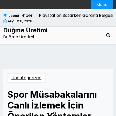
Skip
Menu
to
content
ulma Rehberi |
Playstation Satarken Garanti Belgesi Gere
Latest
August 8, 2026
Düğme Üretimi
Düğme Üretimi
Uncategorized
Spor Müsabakalarını
Canlı İzlemek İçin