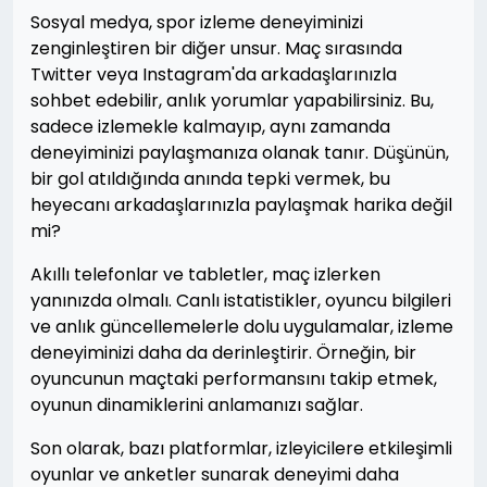
Sosyal medya, spor izleme deneyiminizi
zenginleştiren bir diğer unsur. Maç sırasında
Twitter veya Instagram'da arkadaşlarınızla
sohbet edebilir, anlık yorumlar yapabilirsiniz. Bu,
sadece izlemekle kalmayıp, aynı zamanda
deneyiminizi paylaşmanıza olanak tanır. Düşünün,
bir gol atıldığında anında tepki vermek, bu
heyecanı arkadaşlarınızla paylaşmak harika değil
mi?
Akıllı telefonlar ve tabletler, maç izlerken
yanınızda olmalı. Canlı istatistikler, oyuncu bilgileri
ve anlık güncellemelerle dolu uygulamalar, izleme
deneyiminizi daha da derinleştirir. Örneğin, bir
oyuncunun maçtaki performansını takip etmek,
oyunun dinamiklerini anlamanızı sağlar.
Son olarak, bazı platformlar, izleyicilere etkileşimli
oyunlar ve anketler sunarak deneyimi daha