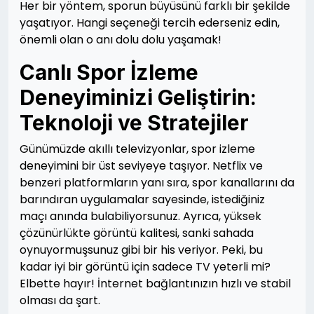
Her bir yöntem, sporun büyüsünü farklı bir şekilde
yaşatıyor. Hangi seçeneği tercih ederseniz edin,
önemli olan o anı dolu dolu yaşamak!
Canlı Spor İzleme
Deneyiminizi Geliştirin:
Teknoloji ve Stratejiler
Günümüzde akıllı televizyonlar, spor izleme
deneyimini bir üst seviyeye taşıyor. Netflix ve
benzeri platformların yanı sıra, spor kanallarını da
barındıran uygulamalar sayesinde, istediğiniz
maçı anında bulabiliyorsunuz. Ayrıca, yüksek
çözünürlükte görüntü kalitesi, sanki sahada
oynuyormuşsunuz gibi bir his veriyor. Peki, bu
kadar iyi bir görüntü için sadece TV yeterli mi?
Elbette hayır! İnternet bağlantınızın hızlı ve stabil
olması da şart.