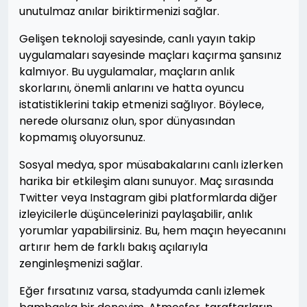
unutulmaz anılar biriktirmenizi sağlar.
Gelişen teknoloji sayesinde, canlı yayın takip
uygulamaları sayesinde maçları kaçırma şansınız
kalmıyor. Bu uygulamalar, maçların anlık
skorlarını, önemli anlarını ve hatta oyuncu
istatistiklerini takip etmenizi sağlıyor. Böylece,
nerede olursanız olun, spor dünyasından
kopmamış oluyorsunuz.
Sosyal medya, spor müsabakalarını canlı izlerken
harika bir etkileşim alanı sunuyor. Maç sırasında
Twitter veya Instagram gibi platformlarda diğer
izleyicilerle düşüncelerinizi paylaşabilir, anlık
yorumlar yapabilirsiniz. Bu, hem maçın heyecanını
artırır hem de farklı bakış açılarıyla
zenginleşmenizi sağlar.
Eğer fırsatınız varsa, stadyumda canlı izlemek