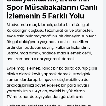
Spor Müsabakalarını Canlı
İzlemenin 5 Farklı Yolu
Stadyumda maç izlemek, adeta bir ritüel gibi.
Kalabalığın coşkusu, tezahüratlar ve atmosfer,
evde asla bulamayacağınız bir deneyim sunuyor.
Bir gol atıldığında yaşanan o anlık sessizlik ve
ardından patlayan sevinç, kalbinizi hızlandırır.
Stadyumda olmak, sadece maçı izlemek değil,
aynı zamanda o anı yaşamak demek.
Evde maç izlemek, rahat bir koltukta oturup çipsi
elinize alarak keyif yapmak demek. İstediğiniz
zaman durdurup, bir şeyler atıştırabilir ya da
arkadaşlarınızı davet ederek bir parti havası
yaratabilirsiniz. Ayrıca, evdeki büyük ekran
TV’nizle, her detayı yakından görebilirsiniz.