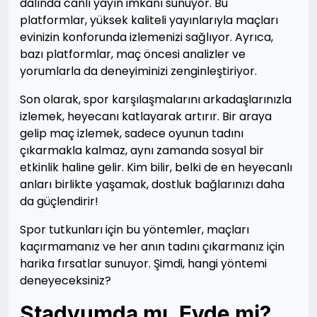
dalında canlı yayın imkanı sunuyor. Bu
platformlar, yüksek kaliteli yayınlarıyla maçları
evinizin konforunda izlemenizi sağlıyor. Ayrıca,
bazı platformlar, maç öncesi analizler ve
yorumlarla da deneyiminizi zenginleştiriyor.
Son olarak, spor karşılaşmalarını arkadaşlarınızla
izlemek, heyecanı katlayarak artırır. Bir araya
gelip maç izlemek, sadece oyunun tadını
çıkarmakla kalmaz, aynı zamanda sosyal bir
etkinlik haline gelir. Kim bilir, belki de en heyecanlı
anları birlikte yaşamak, dostluk bağlarınızı daha
da güçlendirir!
Spor tutkunları için bu yöntemler, maçları
kaçırmamanız ve her anın tadını çıkarmanız için
harika fırsatlar sunuyor. Şimdi, hangi yöntemi
deneyeceksiniz?
Stadyumda mı, Evde mi?