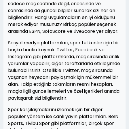
sadece maç saatinde değil, öncesinde ve
sonrasında da güncel bilgiler sunarak sizi her an
bilgilendirir. Hangi uygulamaların en iyi olduğunu
merak ediyor musunuz? Birkaç popüler seçenek
arasında ESPN, SofaScore ve LiveScore yer alıyor.
Sosyal medya platformları, spor tutkunları için bir
başka harika kaynak. Twitter, Facebook ve
Instagram gibi platformlarda, maç sırasında anlık
yorumlar yapabilir, diğer taraftarlarla etkileşimde
bulunabilirsiniz. Özellikle Twitter, maç sırasında
yaşanan heyecanı paylaşmak için mükemmel bir
alan. Takip ettiğiniz takımların resmi hesapları,
maçla ilgili güncellemeleri ve özel içerikleri anında
paylaşarak sizi bilgilendirir.
Spor karşılaşmalarını izlemek için bir diğer
popüler yöntem ise canlı yayın platformları. BeIN
Sports, Tivibu Spor gibi platformlar, birçok spor