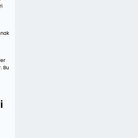
ri
anak
ler
. Bu
i