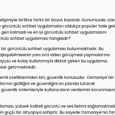
gelişimiyle birlikte farklı bir boyut kazandı. Günümüzde, özel
te görüntülü sohbet uygulamaları oldukça popüler hale geld
eri kalmadı ve en iyi görüntülü sohbet uygulamasını
üntülü sohbet uygulaması hangisidir?
el bir görüntülü sohbet uygulaması bulunmaktadır. Bu
sajlaşabilmesinin yanı sıra video görüşmesi yapmalarına
ayüzü ve kolay kullanımıyla dikkat çeken bu uygulama,
luk getirmektedir.
li özelliklerinden biri, güvenlik konusudur. Osmaniye'nin
arının gizliliğini ve güvenliğini ön planda tutarak
güvenlik önlemleriyle kullanıcıların verilerinin korunmasın
ması, yüksek kaliteli görüntü ve ses iletimi sağlamaktadı
çin güçlü bir altyapıya sahiptir. Bu sayede Osmaniye'nin far