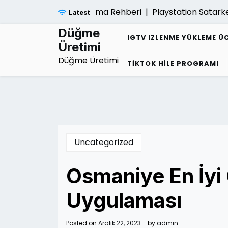
Skip
Sarmalindan Kurtulma Rehberi |
Playstation Satarken Gar
Latest
to
content
Düğme
IGTV IZLENME YÜKLEME Ü
Üretimi
Düğme Üretimi
TIKTOK HILE PROGRAMI
Uncategorized
Osmaniye En İyi
Uygulaması
Posted on
Aralık 22, 2023
by
admin