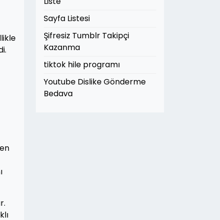
Liste
Sayfa Listesi
Şifresiz Tumblr Takipçi
likle
Kazanma
i.
tiktok hile programı
Youtube Dislike Gönderme
Bedava
 en
ı
r.
klı