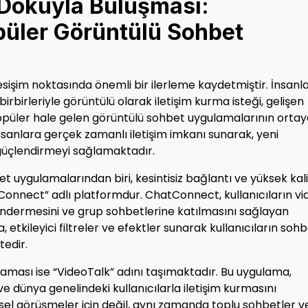
 Dokuyla Buluşması:
püler Görüntülü Sohbet
kesişim noktasında önemli bir ilerleme kaydetmiştir. İnsanl
birleriyle görüntülü olarak iletişim kurma isteği, gelişen
popüler hale gelen görüntülü sohbet uygulamalarının orta
sanlara gerçek zamanlı iletişim imkanı sunarak, yeni
 güçlendirmeyi sağlamaktadır.
uygulamalarından biri, kesintisiz bağlantı ve yüksek kali
tConnect” adlı platformdur. ChatConnect, kullanıcıların vi
ndermesini ve grup sohbetlerine katılmasını sağlayan
a, etkileyici filtreler ve efektler sunarak kullanıcıların soh
tedir.
aması ise “VideoTalk” adını taşımaktadır. Bu uygulama,
 ve dünya genelindeki kullanıcılarla iletişim kurmasını
sel görüşmeler için değil, aynı zamanda toplu sohbetler v