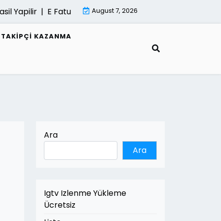
apilir |
E Fatura Belgeleri Nasil Saklanir |
August 7, 2026
Mimari Gorselle
R TAKIPÇI KAZANMA
Ara
Ara
Igtv Izlenme Yükleme
Ücretsiz