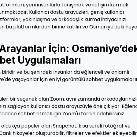
atformları, yeni insanlarla tanışmak ve iletişim kurmak
maktadır. Kullanıcı dostu arayüzleri, geniş kullanıcı
atformlar, yakınlaşma ve arkadaşlık kurma ihtiyacınızı
men bu platformlardan birine katılın ve Osmaniye'deki hey
 Arayanlar İçin: Osmaniye’de
hbet Uygulamaları
biridir ve bu şehirdeki insanlar da eğlenceli ve anlamlı
ye'de yaşayanlar için en iyi görüntülü sohbet uygulamaları
püler bir seçenek olan Zoom, aynı zamanda arkadaşlarınız
zı sağlayan kullanıcı dostu arayüzüyle öne çıkıyor. Eğlenc
adece sohbet etmek için Zoom'u tercih edebilirsiniz.
 oldukça popüler olan Snapchat, kısa süreli fotoğraf ve
nlı hikayeler oluşturabilir, filtreler ve efektler ekleyebili