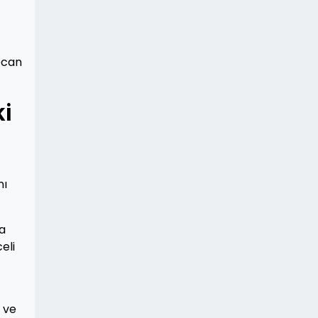
ecan
ki
nı
la
eli
r ve