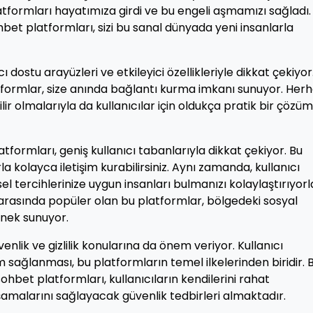
atformları hayatımıza girdi ve bu engeli aşmamızı sağladı.
bet platformları, sizi bu sanal dünyada yeni insanlarla
 dostu arayüzleri ve etkileyici özellikleriyle dikkat çekiyor
tformlar, size anında bağlantı kurma imkanı sunuyor. Her
lir olmalarıyla da kullanıcılar için oldukça pratik bir çözüm
tformları, geniş kullanıcı tabanlarıyla dikkat çekiyor. Bu
rla kolayca iletişim kurabilirsiniz. Aynı zamanda, kullanıcı
isel tercihlerinize uygun insanları bulmanızı kolaylaştırıyorl
arasında popüler olan bu platformlar, bölgedeki sosyal
enek sunuyor.
nlik ve gizlilik konularına da önem veriyor. Kullanıcı
m sağlanması, bu platformların temel ilkelerinden biridir. 
hbet platformları, kullanıcıların kendilerini rahat
şamalarını sağlayacak güvenlik tedbirleri almaktadır.