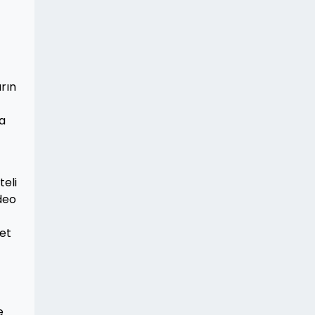
arın
ya
teli
deo
bet
e