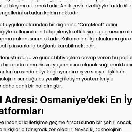
tkileşimi artırmaktadır. Anlık çeviri özelliğiyle farklı dille
 engellerini ortadan kaldırmaktadır.
t uygulamalarından bir diğeri ise “CamMeet” adını
ğiyle kullanıcıların takipçileriyle etkileşime geçmesine ol
ma imkanı sunmaktadır. Kullanıcılar, ilgi alanlarına göre
sahip insanlarla bağlantı kurabilmektedir.
 dönüştürdüğü ve güncel ihtiyaçlara cevap veren bu popü
n bir arada olma hissini yaşamasına olanak sağlamaktadır
leri arasında büyük ilgi uyandırmış ve sosyal ilişkilerin
ojinin sunduğu bu yenilikçi iletişim yöntemleriyle
daha canlı bir hal almıştır.
 Adresi: Osmaniye’deki En İy
atformları
 insanlarla iletişime geçme fırsatı sunan bir şehir. Ancak
 kişilerle tanışmak zor olabilir. Neyse ki, teknolojinin