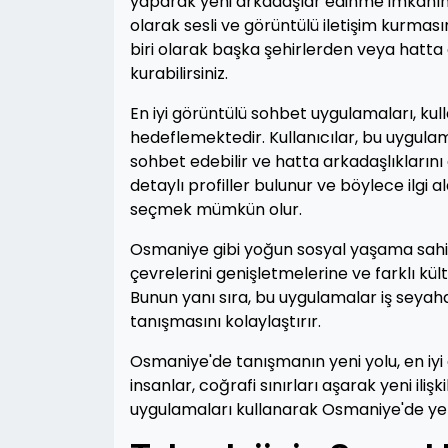
yaparak yeni arkadaşlar edinme imkanına 
olarak sesli ve görüntülü iletişim kurm
biri olarak başka şehirlerden veya hatta d
kurabilirsiniz.
En iyi görüntülü sohbet uygulamaları, kull
hedeflemektedir. Kullanıcılar, bu uygulamala
sohbet edebilir ve hatta arkadaşlıklarını
detaylı profiller bulunur ve böylece ilgi 
seçmek mümkün olur.
Osmaniye gibi yoğun sosyal yaşama sahip 
çevrelerini genişletmelerine ve farklı kül
Bunun yanı sıra, bu uygulamalar iş seyahat
tanışmasını kolaylaştırır.
Osmaniye'de tanışmanın yeni yolu, en iy
insanlar, coğrafi sınırları aşarak yeni ilişk
uygulamaları kullanarak Osmaniye'de yeni 