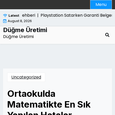
Skip
Menu
to
content
rtulma Rehberi |
Playstation Satarken Garanti Belgesi Ge
Latest
August 8, 2026
Düğme Üretimi
Düğme Üretimi
Uncategorized
Ortaokulda
Matematikte En Sık