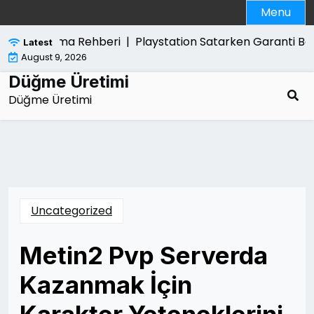
Skip
Menu
to
content
an Kurtulma Rehberi |
Playstation Satarken Garanti Belg
Latest
August 9, 2026
Düğme Üretimi
Düğme Üretimi
Uncategorized
Metin2 Pvp Serverda
Kazanmak İçin