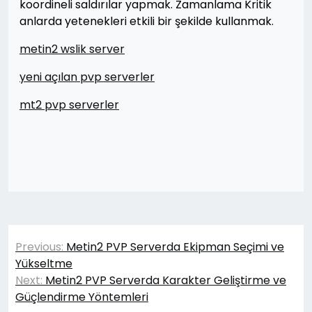
koordineli saldırılar yapmak. Zamanlama Kritik
anlarda yetenekleri etkili bir şekilde kullanmak.
metin2 wslik server
yeni açılan pvp serverler
mt2 pvp serverler
Yazı
Previous:
Metin2 PVP Serverda Ekipman Seçimi ve
gezinmesi
Yükseltme
Next:
Metin2 PVP Serverda Karakter Geliştirme ve
Güçlendirme Yöntemleri