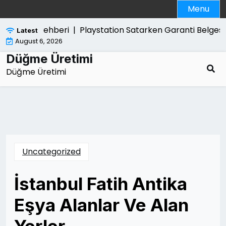
Skip
Menu
to
content
rtulma Rehberi |
Playstation Satarken Garanti Belgesi Ge
Latest
August 6, 2026
Düğme Üretimi
Düğme Üretimi
Uncategorized
İstanbul Fatih Antika
Eşya Alanlar Ve Alan