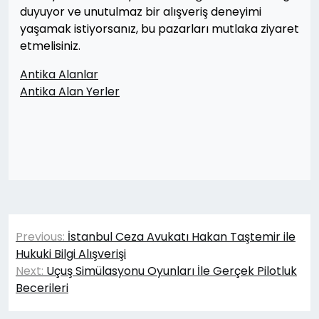
duyuyor ve unutulmaz bir alışveriş deneyimi
yaşamak istiyorsanız, bu pazarları mutlaka ziyaret
etmelisiniz.
Antika Alanlar
Antika Alan Yerler
Yazı
Previous:
İstanbul Ceza Avukatı Hakan Taştemir ile
gezinmesi
Hukuki Bilgi Alışverişi
Next:
Uçuş Simülasyonu Oyunları İle Gerçek Pilotluk
Becerileri