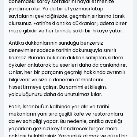
dönemdeki saray sofralarını hayal etmenize
yardımcı olur. Ya da bir el yazması kitap
sayfalarını çevirdiğinizde, geçmişin sırlarına tanık
olursunuz. Fatih'teki antika dükkanları, adeta birer
müze gibidir ve her birinde saklı bir hikaye yatar.
Antika dükkanlarının sunduğu benzersiz
deneyimler sadece tarihin dokunuşuyla sınırlı
kalmaz. Burada bulunan dükkan sahipleri, sizlere
öyküler anlatarak bu eserleri daha da canlandırır.
Onlar, her bir parçanın geçmişi hakkında ayrıntılı
bilgi verir ve size o dönemin atmosferini
hissettirmeye çalışır. Bu samimi etkileşim,
yolculuğunuzu daha da unutulmaz kılar.
Fatih, İstanbul'un kalbinde yer alır ve tarihî
mekanların yanı sıra çeşitli kafe ve restoranlara
da ev sahipliği yapar. Bu nedenle, antika avcılığı
yaparken gezinizi keyiflendirecek birçok mola
noktası bulabilirsiniz. Yorgunluk atmak ve güzel bir