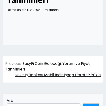
Tahminleri
Posted on
Aralık 23, 2023
by
admin
Yazı
Previous:
EasyFi Coin Geleceği, Yorum ve Fiyat
gezinmesi
Tahminleri
Next:
İş Bankası Mobil İndir İşcep Ücretsiz Yükle
Ara