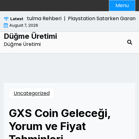
Skip
Menu
to
content
lindan Kurtulma Rehberi |
Playstation Satarken Garanti 
Latest
August 7, 2026
Düğme Üretimi
Düğme Üretimi
Uncategorized
GXS Coin Geleceği,
Yorum ve Fiyat