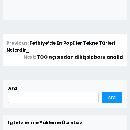
Yazı
Previous:
Fethiye’de En Popüler Tekne Türleri
gezinmesi
Nelerdir_
Next:
TCO açısından dikişsiz boru analizi
Ara
Ara
Igtv Izlenme Yükleme Ücretsiz