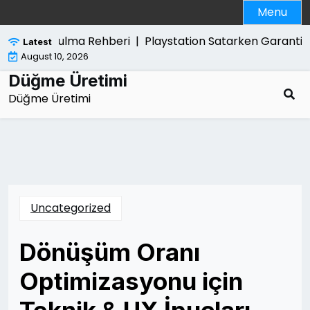
Skip
Menu
to
content
ndan Kurtulma Rehberi |
Playstation Satarken Garanti Be
Latest
August 10, 2026
Düğme Üretimi
Düğme Üretimi
Uncategorized
Dönüşüm Oranı
Optimizasyonu için