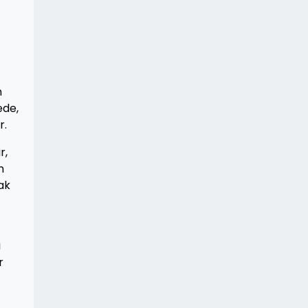
n
ede,
r.
r,
m
ak
i
r