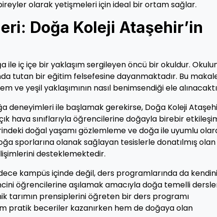
ireyler olarak yetişmeleri için ideal bir ortam sağlar.
eri: Doğa Koleji Ataşehir’in
 ile iç içe bir yaklaşım sergileyen öncü bir okuldur. Okulu
anda tutan bir eğitim felsefesine dayanmaktadır. Bu makal
em ve yeşil yaklaşımının nasıl benimsendiği ele alınacaktı
 deneyimleri ile başlamak gerekirse, Doğa Koleji Ataşehi
 hava sınıflarıyla öğrencilerine doğayla birebir etkileşi
rindeki doğal yaşamı gözlemleme ve doğa ile uyumlu olar
doğa sporlarına olanak sağlayan tesislerle donatılmış olan
lişimlerini desteklemektedir.
sadece kampüs içinde değil, ders programlarında da kendin
ncini öğrencilerine aşılamak amacıyla doğa temelli dersle
ik tarımın prensiplerini öğreten bir ders programı
em pratik beceriler kazanırken hem de doğaya olan