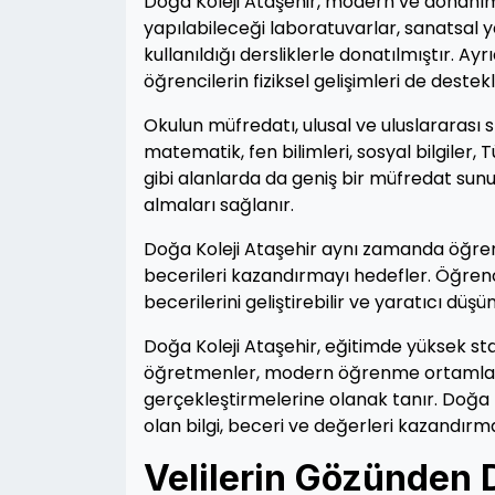
Doğa Koleji Ataşehir, modern ve donanım
yapılabileceği laboratuvarlar, sanatsal ye
kullanıldığı dersliklerle donatılmıştır. Ay
öğrencilerin fiziksel gelişimleri de deste
Okulun müfredatı, ulusal ve uluslararası 
matematik, fen bilimleri, sosyal bilgiler, 
gibi alanlarda da geniş bir müfredat sun
almaları sağlanır.
Doğa Koleji Ataşehir aynı zamanda öğrencile
becerileri kazandırmayı hedefler. Öğrenci
becerilerini geliştirebilir ve yaratıcı dü
Doğa Koleji Ataşehir, eğitimde yüksek sta
öğretmenler, modern öğrenme ortamları ve
gerçekleştirmelerine olanak tanır. Doğa Ko
olan bilgi, beceri ve değerleri kazandır
Velilerin Gözünden D