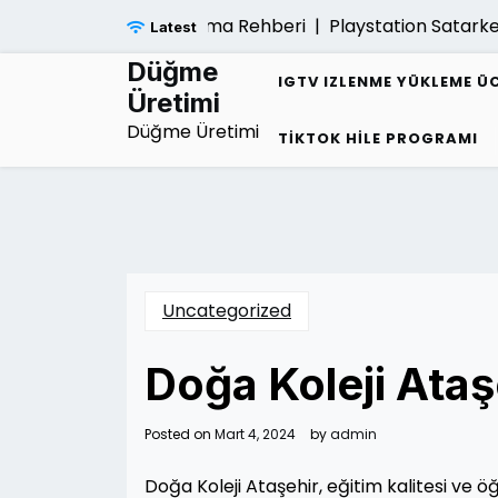
Skip
Sarmalindan Kurtulma Rehberi |
Playstation Satarken Gar
Latest
to
content
Düğme
IGTV IZLENME YÜKLEME Ü
Üretimi
Düğme Üretimi
TIKTOK HILE PROGRAMI
Uncategorized
Doğa Koleji Ataş
Posted on
Mart 4, 2024
by
admin
Doğa Koleji Ataşehir, eğitim kalitesi ve 