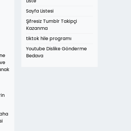
Liste
Sayfa Listesi
Şifresiz Tumblr Takipçi
Kazanma
tiktok hile programı
Youtube Dislike Gönderme
ane
Bedava
 ve
anak
rin
daha
si