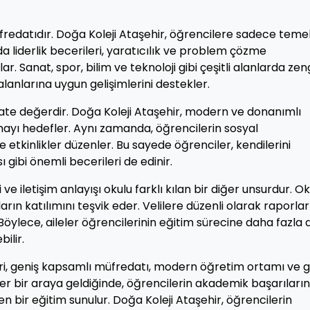
üfredatıdır. Doğa Koleji Ataşehir, öğrencilere sadece teme
 liderlik becerileri, yaratıcılık ve problem çözme
r. Sanat, spor, bilim ve teknoloji gibi çeşitli alanlarda zen
alanlarına uygun gelişimlerini destekler.
ate değerdir. Doğa Koleji Ataşehir, modern ve donanımlı
unmayı hedefler. Aynı zamanda, öğrencilerin sosyal
 ve etkinlikler düzenler. Bu sayede öğrenciler, kendilerini
 gibi önemli becerileri de edinir.
 ve iletişim anlayışı okulu farklı kılan bir diğer unsurdur. Ok
nların katılımını teşvik eder. Velilere düzenli olarak raporlar
 Böylece, aileler öğrencilerinin eğitim sürecine daha fazla 
ilir.
leri, geniş kapsamlı müfredatı, modern öğretim ortamı ve g
örler bir araya geldiğinde, öğrencilerin akademik başarıların
yen bir eğitim sunulur. Doğa Koleji Ataşehir, öğrencilerin