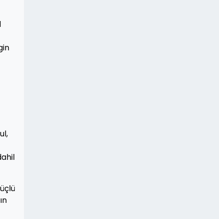
l
gin
ul,
dahil
üçlü
ın