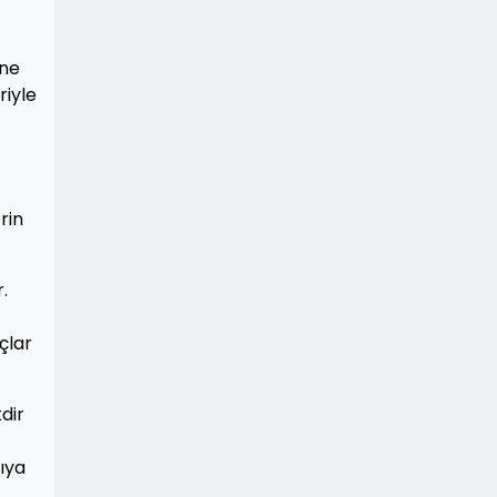
öne
riyle
rin
.
çlar
dir
ıya