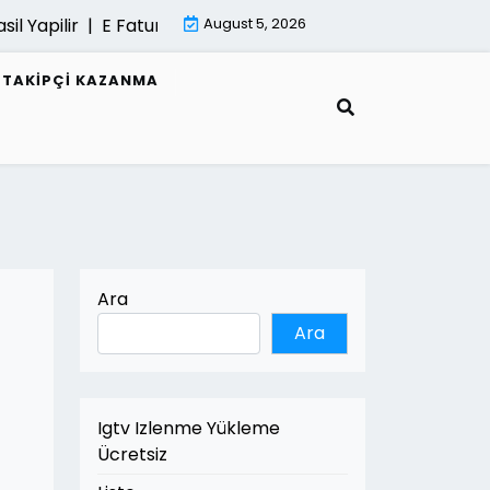
apilir |
E Fatura Belgeleri Nasil Saklanir |
August 5, 2026
Mimari Gorselle
R TAKIPÇI KAZANMA
Ara
Ara
Igtv Izlenme Yükleme
Ücretsiz