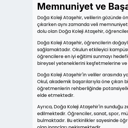
Memnuniyet ve Başar
Doğa Koleji Ataşehir, velilerin gözünde ön
çıkarken aynı zamanda veli memnuniyetin
dolu olan Doğa Koleji Ataşehir, öğrencile
Doğa Koleji Ataşehir, öğrencilerin doğayl
sağlamaktadır. Okulun etkileyici kampüsü
öğrencilere en iyi eğitimi sunmayı hedef
bireysel yeteneklerini keşfetmelerine ve
Doğa Koleji Ataşehir'in veliler arasında
Okul, akademik başarılarıyla öne çıkan bi
öğretmenlerin rehberliğinde potansiyell
elde etmektedir.
Ayrıca, Doğa Koleji Ataşehir'in sunduğu ze
edilmektedir. Öğrenciler, sanat, spor, müz
bulmaktadır. Bu etkinlikler sayesinde öğr
olan inançları pekişmektedir.