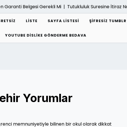
anti Belgesi Gerekli Mi |
Tutukluluk Suresine İtiraz Nasil Y
CRETSIZ
LISTE
SAYFA LISTESI
ŞIFRESIZ TUMBL
YOUTUBE DISLIKE GÖNDERME BEDAVA
ehir Yorumlar
öğrenci memnuniyetiyle bilinen bir okul olarak dikkat