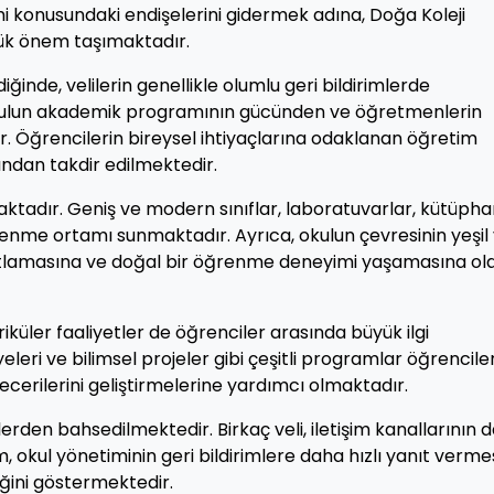
mi konusundaki endişelerini gidermek adına, Doğa Koleji
ük önem taşımaktadır.
ğinde, velilerin genellikle olumlu geri bildirimlerde
okulun akademik programının gücünden ve öğretmenlerin
Öğrencilerin bireysel ihtiyaçlarına odaklanan öğretim
fından takdir edilmektedir.
lmaktadır. Geniş ve modern sınıflar, laboratuvarlar, kütüph
ğrenme ortamı sunmaktadır. Ayrıca, okulun çevresinin yeşil
hatlamasına ve doğal bir öğrenme deneyimi yaşamasına ol
iküler faaliyetler de öğrenciler arasında büyük ilgi
eleri ve bilimsel projeler gibi çeşitli programlar öğrencile
cerilerini geliştirmelerine yardımcı olmaktadır.
lerden bahsedilmektedir. Birkaç veli, iletişim kanallarının 
, okul yönetiminin geri bildirimlere daha hızlı yanıt verme
ğini göstermektedir.