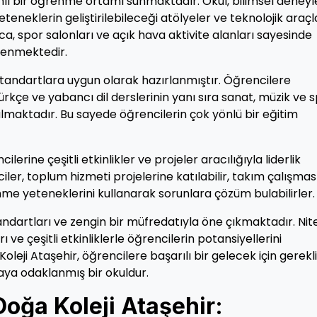
lı bir öğrenme ortamı sunmaktadır. Okul, bilimsel deneyl
teneklerin geliştirilebileceği atölyeler ve teknolojik araçl
rıca, spor salonları ve açık hava aktivite alanları sayesinde
klenmektedir.
standartlara uygun olarak hazırlanmıştır. Öğrencilere
Türkçe ve yabancı dil derslerinin yanı sıra sanat, müzik ve 
ulmaktadır. Bu sayede öğrencilerin çok yönlü bir eğitim
rine çeşitli etkinlikler ve projeler aracılığıyla liderlik
ler, toplum hizmeti projelerine katılabilir, takım çalışmas
şünme yeteneklerini kullanarak sorunlara çözüm bulabilirler.
ndartları ve zengin bir müfredatıyla öne çıkmaktadır. Nitel
 çeşitli etkinliklerle öğrencilerin potansiyellerini
leji Ataşehir, öğrencilere başarılı bir gelecek için gerekli
maya odaklanmış bir okuldur.
oğa Koleji Ataşehir: