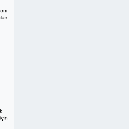
yanı
ulun
ak
için