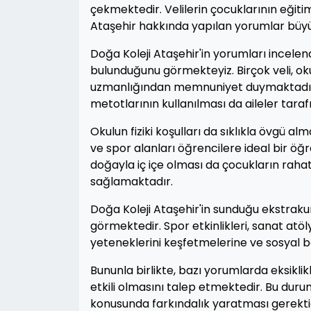
çekmektedir. Velilerin çocuklarının eğiti
Ataşehir hakkında yapılan yorumlar büy
Doğa Koleji Ataşehir'in yorumları incelendi
bulunduğunu görmekteyiz. Birçok veli, 
uzmanlığından memnuniyet duymaktadır. 
metotlarının kullanılması da aileler tara
Okulun fiziki koşulları da sıklıkla övgü a
ve spor alanları öğrencilere ideal bir ö
doğayla iç içe olması da çocukların ra
sağlamaktadır.
Doğa Koleji Ataşehir'in sunduğu ekstrakur
görmektedir. Spor etkinlikleri, sanat atöly
yeteneklerini keşfetmelerine ve sosyal be
Bununla birlikte, bazı yorumlarda eksiklik
etkili olmasını talep etmektedir. Bu durum
konusunda farkındalık yaratması gerekti