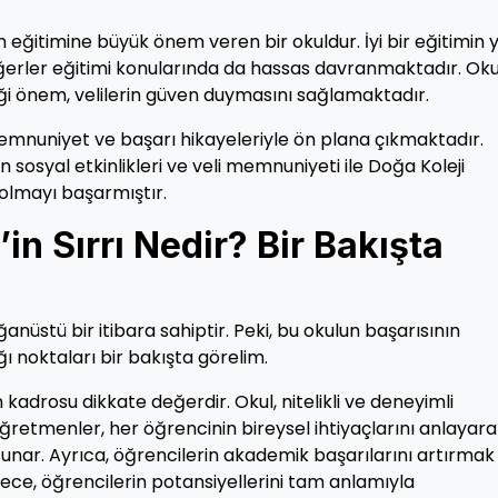
ın eğitimine büyük önem veren bir okuldur. İyi bir eğitimin 
değerler eğitimi konularında da hassas davranmaktadır. Ok
diği önem, velilerin güven duymasını sağlamaktadır.
memnuniyet ve başarı hikayeleriyle ön plana çıkmaktadır.
n sosyal etkinlikleri ve veli memnuniyeti ile Doğa Koleji
l olmayı başarmıştır.
in Sırrı Nedir? Bir Bakışta
anüstü bir itibara sahiptir. Peki, bu okulun başarısının
ığı noktaları bir bakışta görelim.
 kadrosu dikkate değerdir. Okul, nitelikli ve deneyimli
ğretmenler, her öğrencinin bireysel ihtiyaçlarını anlayar
ar. Ayrıca, öğrencilerin akademik başarılarını artırmak 
öylece, öğrencilerin potansiyellerini tam anlamıyla