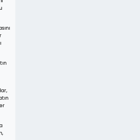
ni
u
asını
r
ı
tın
ar,
atın
ler
da
n,