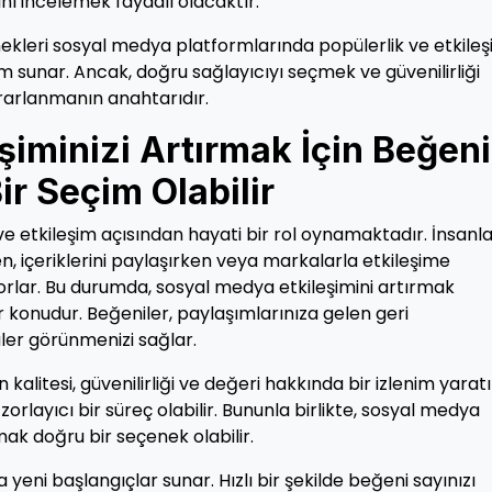
ı incelemek faydalı olacaktır.
nekleri sosyal medya platformlarında popülerlik ve etkileş
üm sunar. Ancak, doğru sağlayıcıyı seçmek ve güvenilirliği
rarlanmanın anahtarıdır.
şiminizi Artırmak İçin Beğeni
r Seçim Olabilir
 etkileşim açısından hayati bir rol oynamaktadır. İnsanl
en, içeriklerini paylaşırken veya markalarla etkileşime
orlar. Bu durumda, sosyal medya etkileşimini artırmak
ir konudur. Beğeniler, paylaşımlarınıza gelen geri
püler görünmenizi sağlar.
 kalitesi, güvenilirliği ve değeri hakkında bir izlenim yaratı
layıcı bir süreç olabilir. Bununla birlikte, sosyal medya
mak doğru bir seçenek olabilir.
 yeni başlangıçlar sunar. Hızlı bir şekilde beğeni sayınızı