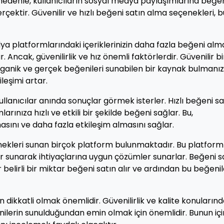
 nedenle, kullanıcıların sosyal medya paylaşımlarına beğe
erçektir. Güvenilir ve hızlı beğeni satın alma seçenekleri, b
a platformlarındaki içeriklerinizin daha fazla beğeni alm
ncak, güvenilirlik ve hız önemli faktörlerdir. Güvenilir bi
ganik ve gerçek beğenileri sunabilen bir kaynak bulmanız
ileşimi artar.
llanıcılar anında sonuçlar görmek isterler. Hızlı beğeni sa
ınıza hızlı ve etkili bir şekilde beğeni sağlar. Bu,
şmasını ve daha fazla etkileşim almasını sağlar.
enekleri sunan birçok platform bulunmaktadır. Bu platforml
er sunarak ihtiyaçlarına uygun çözümler sunarlar. Beğeni s
ar belirli bir miktar beğeni satın alır ve ardından bu beğeni
dikkatli olmak önemlidir. Güvenilirlik ve kalite konuların
ilerin sunulduğundan emin olmak için önemlidir. Bunun içi