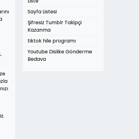
Liste
rını
Sayfa Listesi
a
Şifresiz Tumblr Takipçi
Kazanma
tiktok hile programı
Youtube Dislike Gönderme
,
Bedava
ize
azla
nızı
z.