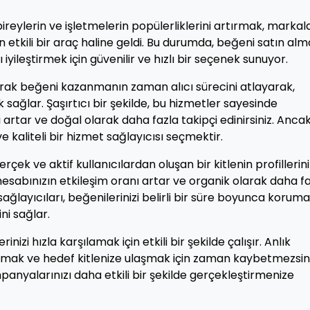
eylerin ve işletmelerin popülerliklerini artırmak, markala
n etkili bir araç haline geldi. Bu durumda, beğeni satın alm
yileştirmek için güvenilir ve hızlı bir seçenek sunuyor.
arak beğeni kazanmanın zaman alıcı sürecini atlayarak,
 sağlar. Şaşırtıcı bir şekilde, bu hizmetler sayesinde
ığı artar ve doğal olarak daha fazla takipçi edinirsiniz. Ancak
 kaliteli bir hizmet sağlayıcısı seçmektir.
rçek ve aktif kullanıcılardan oluşan bir kitlenin profillerin
esabınızın etkileşim oranı artar ve organik olarak daha f
 sağlayıcıları, beğenilerinizi belirli bir süre boyunca koruma
ni sağlar.
inizi hızla karşılamak için etkili bir şekilde çalışır. Anlık
tırmak ve hedef kitlenize ulaşmak için zaman kaybetmezsini
mpanyalarınızı daha etkili bir şekilde gerçekleştirmenize