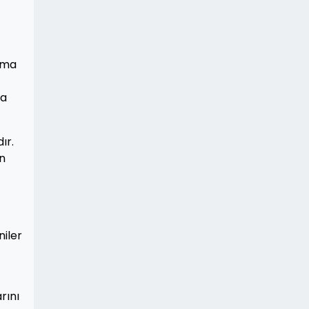
aşma
da
ır.
en
niler
rını