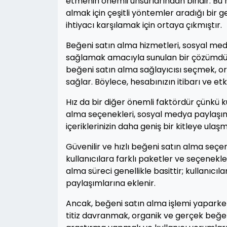
etmenin önemli unsurlarından biridir. Bu
almak için çeşitli yöntemler aradığı bir g
ihtiyacı karşılamak için ortaya çıkmıştır.
Beğeni satın alma hizmetleri, sosyal medy
sağlamak amacıyla sunulan bir çözümdür. A
beğeni satın alma sağlayıcısı seçmek, or
sağlar. Böylece, hesabınızın itibarı ve etk
Hız da bir diğer önemli faktördür çünkü ku
alma seçenekleri, sosyal medya paylaşımlar
içeriklerinizin daha geniş bir kitleye ula
Güvenilir ve hızlı beğeni satın alma seç
kullanıcılara farklı paketler ve seçenekl
alma süreci genellikle basittir; kullanıcıl
paylaşımlarına eklenir.
Ancak, beğeni satın alma işlemi yaparken 
titiz davranmak, organik ve gerçek beğen