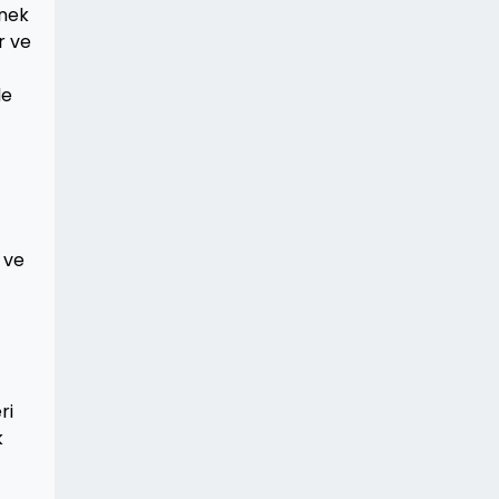
enek
r ve
de
 ve
ri
k