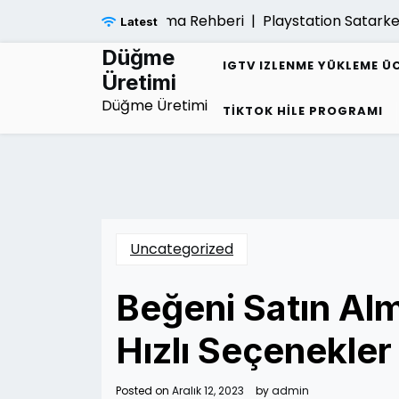
Skip
Sarmalindan Kurtulma Rehberi |
Playstation Satarken Gar
Latest
to
content
Düğme
IGTV IZLENME YÜKLEME Ü
Üretimi
Düğme Üretimi
TIKTOK HILE PROGRAMI
Uncategorized
Beğeni Satın Alm
Hızlı Seçenekler
Posted on
Aralık 12, 2023
by
admin