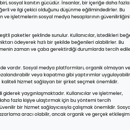
i, sosyal kanıtın gücüdür. İnsanlar, bir içeriğe daha fazla
rli ve ilgi çekici olduğunu düşünme eğilimindedirler. Bu
n ve işletmelerin sosyal medya hesaplarının güvenilirliğini
şitli paketler şeklinde sunulur. Kullanıcılar, istedikleri beğ
miktarı ödeyerek hızlı bir şekilde beğenileri alabilirler. Bu
tmenin zaman ve çaba gerektirdiği durumlarda tercih edil
i de vardır. Sosyal medya platformları, organik olmayan v
zalandırabilir veya kapatma gibi yaptırımlar uygulayabilir
 kaliteli hizmet sağlayan bir şirket seçmek önemlidir.
giderek yaygınlaşmaktadır. Kullanıcılar ve işletmeler,
daha fazla kişiye ulaştırmak için bu yöntemi tercih
venilir bir hizmet sağlayıcısıyla çalışmak önemlidir. Sosya
zarlama aracı olabilir, ancak organik ve gerçek etkileşim