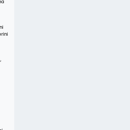
ha
ni
rini
,