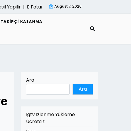
pilir |
E Fatura Belgeleri Nasil Saklanir |
August 7, 2026
Mimari Gorselles
R TAKIPÇI KAZANMA
Ara
Ara
ve
Igtv Izlenme Yükleme
Ücretsiz