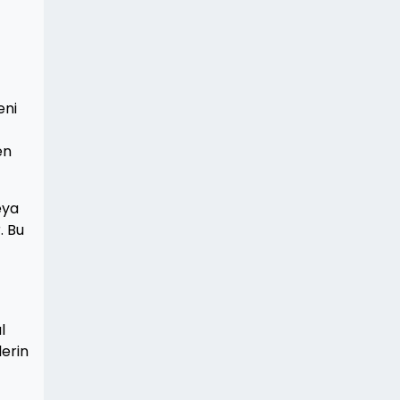
eni
en
eya
. Bu
l
lerin