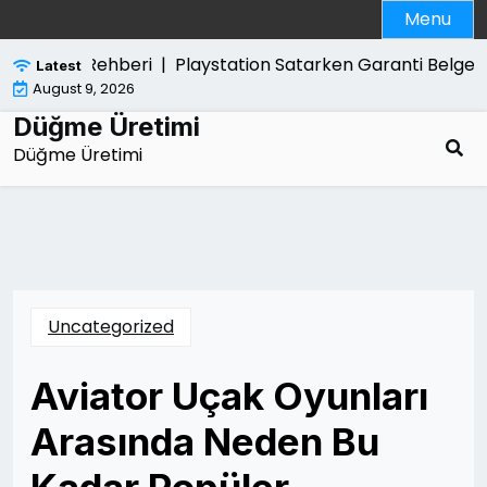
Skip
Menu
to
content
rtulma Rehberi |
Playstation Satarken Garanti Belgesi Ge
Latest
August 9, 2026
Düğme Üretimi
Düğme Üretimi
Uncategorized
Aviator Uçak Oyunları
Arasında Neden Bu