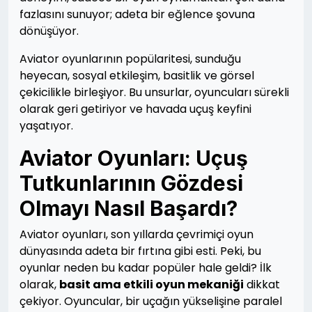
fazlasını sunuyor; adeta bir eğlence şovuna
dönüşüyor.
Aviator oyunlarının popülaritesi, sunduğu
heyecan, sosyal etkileşim, basitlik ve görsel
çekicilikle birleşiyor. Bu unsurlar, oyuncuları sürekli
olarak geri getiriyor ve havada uçuş keyfini
yaşatıyor.
Aviator Oyunları: Uçuş
Tutkunlarının Gözdesi
Olmayı Nasıl Başardı?
Aviator oyunları, son yıllarda çevrimiçi oyun
dünyasında adeta bir fırtına gibi esti. Peki, bu
oyunlar neden bu kadar popüler hale geldi? İlk
olarak,
basit ama etkili oyun mekaniği
dikkat
çekiyor. Oyuncular, bir uçağın yükselişine paralel