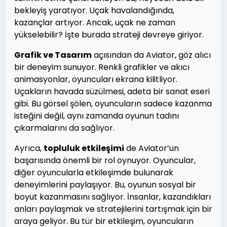
bekleyiş yaratıyor. Uçak havalandığında,
kazançlar artıyor. Ancak, uçak ne zaman
yükselebilir? İşte burada strateji devreye giriyor.
Grafik ve Tasarım
açısından da Aviator, göz alıcı
bir deneyim sunuyor. Renkli grafikler ve akıcı
animasyonlar, oyuncuları ekrana kilitliyor.
Uçakların havada süzülmesi, adeta bir sanat eseri
gibi. Bu görsel şölen, oyuncuların sadece kazanma
isteğini değil, aynı zamanda oyunun tadını
çıkarmalarını da sağlıyor.
Ayrıca,
topluluk etkileşimi
de Aviator’un
başarısında önemli bir rol oynuyor. Oyuncular,
diğer oyuncularla etkileşimde bulunarak
deneyimlerini paylaşıyor. Bu, oyunun sosyal bir
boyut kazanmasını sağlıyor. İnsanlar, kazandıkları
anları paylaşmak ve stratejilerini tartışmak için bir
araya geliyor. Bu tür bir etkileşim, oyuncuların