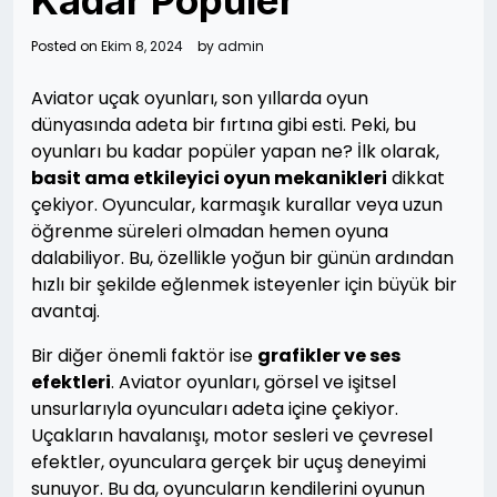
Kadar Popüler
Posted on
Ekim 8, 2024
by
admin
Aviator uçak oyunları, son yıllarda oyun
dünyasında adeta bir fırtına gibi esti. Peki, bu
oyunları bu kadar popüler yapan ne? İlk olarak,
basit ama etkileyici oyun mekanikleri
dikkat
çekiyor. Oyuncular, karmaşık kurallar veya uzun
öğrenme süreleri olmadan hemen oyuna
dalabiliyor. Bu, özellikle yoğun bir günün ardından
hızlı bir şekilde eğlenmek isteyenler için büyük bir
avantaj.
Bir diğer önemli faktör ise
grafikler ve ses
efektleri
. Aviator oyunları, görsel ve işitsel
unsurlarıyla oyuncuları adeta içine çekiyor.
Uçakların havalanışı, motor sesleri ve çevresel
efektler, oyunculara gerçek bir uçuş deneyimi
sunuyor. Bu da, oyuncuların kendilerini oyunun