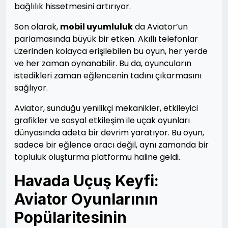
bağlılık hissetmesini artırıyor.
Son olarak,
mobil uyumluluk
da Aviator’un
parlamasında büyük bir etken. Akıllı telefonlar
üzerinden kolayca erişilebilen bu oyun, her yerde
ve her zaman oynanabilir. Bu da, oyuncuların
istedikleri zaman eğlencenin tadını çıkarmasını
sağlıyor.
Aviator, sunduğu yenilikçi mekanikler, etkileyici
grafikler ve sosyal etkileşim ile uçak oyunları
dünyasında adeta bir devrim yaratıyor. Bu oyun,
sadece bir eğlence aracı değil, aynı zamanda bir
topluluk oluşturma platformu haline geldi.
Havada Uçuş Keyfi:
Aviator Oyunlarının
Popülaritesinin