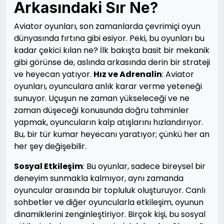
Arkasındaki Sır Ne?
Aviator oyunları, son zamanlarda çevrimiçi oyun
dünyasında fırtına gibi esiyor. Peki, bu oyunları bu
kadar çekici kılan ne? İlk bakışta basit bir mekanik
gibi görünse de, aslında arkasında derin bir strateji
ve heyecan yatıyor.
Hız ve Adrenalin
: Aviator
oyunları, oyunculara anlık karar verme yeteneği
sunuyor. Uçuşun ne zaman yükseleceği ve ne
zaman düşeceği konusunda doğru tahminler
yapmak, oyuncuların kalp atışlarını hızlandırıyor.
Bu, bir tür kumar heyecanı yaratıyor; çünkü her an
her şey değişebilir.
Sosyal Etkileşim
: Bu oyunlar, sadece bireysel bir
deneyim sunmakla kalmıyor, aynı zamanda
oyuncular arasında bir topluluk oluşturuyor. Canlı
sohbetler ve diğer oyuncularla etkileşim, oyunun
dinamiklerini zenginleştiriyor. Birçok kişi, bu sosyal