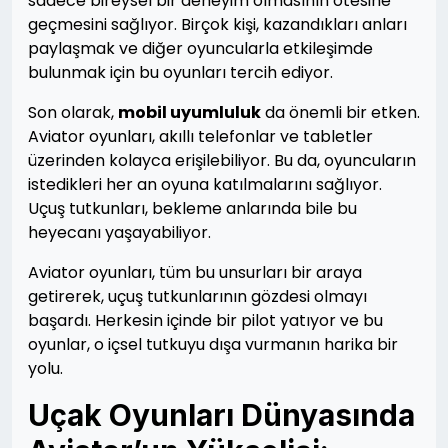
sadece bireysel bir deneyim olmasının ötesine
geçmesini sağlıyor. Birçok kişi, kazandıkları anları
paylaşmak ve diğer oyuncularla etkileşimde
bulunmak için bu oyunları tercih ediyor.
Son olarak,
mobil uyumluluk
da önemli bir etken.
Aviator oyunları, akıllı telefonlar ve tabletler
üzerinden kolayca erişilebiliyor. Bu da, oyuncuların
istedikleri her an oyuna katılmalarını sağlıyor.
Uçuş tutkunları, bekleme anlarında bile bu
heyecanı yaşayabiliyor.
Aviator oyunları, tüm bu unsurları bir araya
getirerek, uçuş tutkunlarının gözdesi olmayı
başardı. Herkesin içinde bir pilot yatıyor ve bu
oyunlar, o içsel tutkuyu dışa vurmanın harika bir
yolu.
Uçak Oyunları Dünyasında