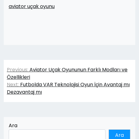
aviator uçak oyunu
Yazı
Previous:
Aviator Uçak Oyununun Farklı Modları ve
gezinmesi
Özellikleri
Next:
Futbolda VAR Teknolojisi Oyun İçin Avantaj mı
Dezavantaj mı
Ara
Ara