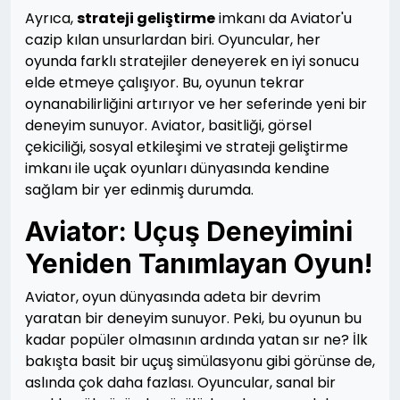
Ayrıca,
strateji geliştirme
imkanı da Aviator'u
cazip kılan unsurlardan biri. Oyuncular, her
oyunda farklı stratejiler deneyerek en iyi sonucu
elde etmeye çalışıyor. Bu, oyunun tekrar
oynanabilirliğini artırıyor ve her seferinde yeni bir
deneyim sunuyor. Aviator, basitliği, görsel
çekiciliği, sosyal etkileşimi ve strateji geliştirme
imkanı ile uçak oyunları dünyasında kendine
sağlam bir yer edinmiş durumda.
Aviator: Uçuş Deneyimini
Yeniden Tanımlayan Oyun!
Aviator, oyun dünyasında adeta bir devrim
yaratan bir deneyim sunuyor. Peki, bu oyunun bu
kadar popüler olmasının ardında yatan sır ne? İlk
bakışta basit bir uçuş simülasyonu gibi görünse de,
aslında çok daha fazlası. Oyuncular, sanal bir