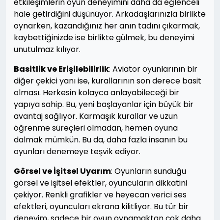
etkileşimlerin oyun deneyimini daha da eğlenceli
hale getirdiğini düşünüyor. Arkadaşlarınızla birlikte
oynarken, kazandığınız her anın tadını çıkarmak,
kaybettiğinizde ise birlikte gülmek, bu deneyimi
unutulmaz kılıyor.
Basitlik ve Erişilebilirlik
: Aviator oyunlarının bir
diğer çekici yanı ise, kurallarının son derece basit
olması. Herkesin kolayca anlayabileceği bir
yapıya sahip. Bu, yeni başlayanlar için büyük bir
avantaj sağlıyor. Karmaşık kurallar ve uzun
öğrenme süreçleri olmadan, hemen oyuna
dalmak mümkün. Bu da, daha fazla insanın bu
oyunları denemeye teşvik ediyor.
Görsel ve İşitsel Uyarım
: Oyunların sunduğu
görsel ve işitsel efektler, oyuncuların dikkatini
çekiyor. Renkli grafikler ve heyecan verici ses
efektleri, oyuncuları ekrana kilitliyor. Bu tür bir
deneyim, sadece bir oyun oynamaktan çok daha