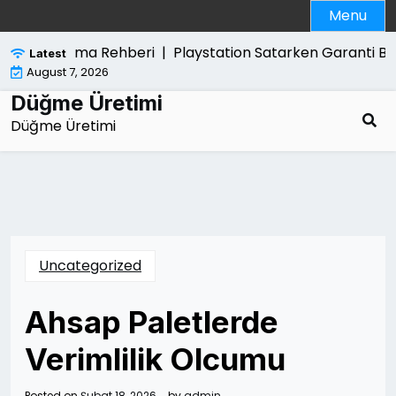
Skip
Menu
to
content
dan Kurtulma Rehberi |
Playstation Satarken Garanti Belg
Latest
August 7, 2026
Düğme Üretimi
Düğme Üretimi
Uncategorized
Ahsap Paletlerde
Verimlilik Olcumu
Posted on
Şubat 18, 2026
by
admin