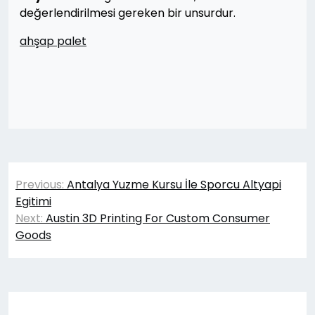
değerlendirilmesi gereken bir unsurdur.
ahşap palet
Yazı
Previous:
Antalya Yuzme Kursu İle Sporcu Altyapi
gezinmesi
Egitimi
Next:
Austin 3D Printing For Custom Consumer
Goods