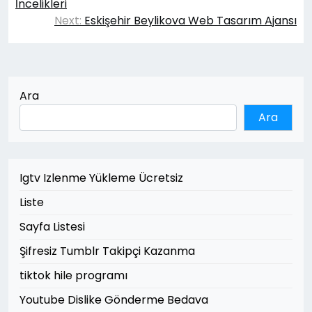
gezinmesi
İncelikleri
Next:
Eskişehir Beylikova Web Tasarım Ajansı
Ara
Ara
Igtv Izlenme Yükleme Ücretsiz
Liste
Sayfa Listesi
Şifresiz Tumblr Takipçi Kazanma
tiktok hile programı
Youtube Dislike Gönderme Bedava