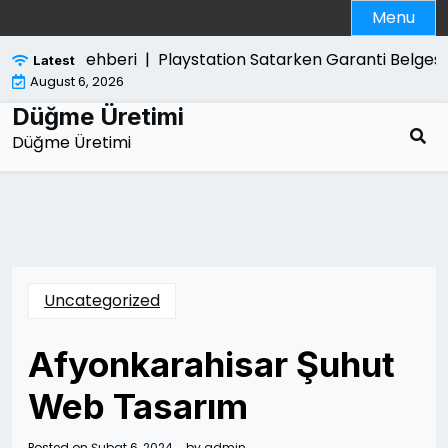
Skip
Menu
to
content
lma Rehberi |
Playstation Satarken Garanti Belgesi Gerek
Latest
August 6, 2026
Düğme Üretimi
Düğme Üretimi
Uncategorized
Afyonkarahisar Şuhut
Web Tasarım
Posted on
Şubat 6, 2024
by
admin