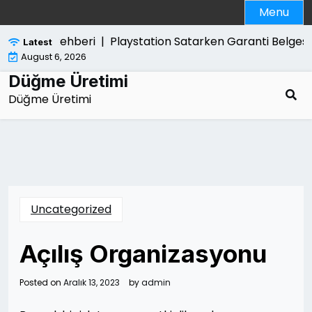
Skip
Menu
to
content
tulma Rehberi |
Playstation Satarken Garanti Belgesi Ger
Latest
August 6, 2026
Düğme Üretimi
Düğme Üretimi
Uncategorized
Açılış Organizasyonu
Posted on
Aralık 13, 2023
by
admin