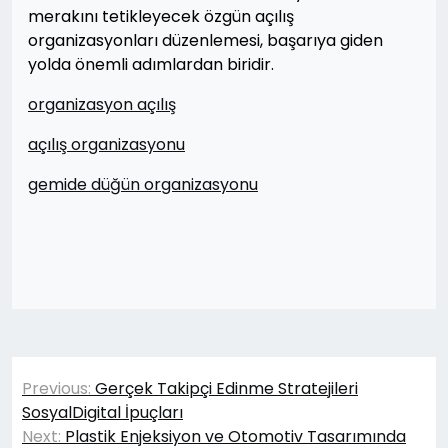
merakını tetikleyecek özgün açılış
organizasyonları düzenlemesi, başarıya giden
yolda önemli adımlardan biridir.
organizasyon açılış
açılış organizasyonu
gemide düğün organizasyonu
Yazı
Previous:
Gerçek Takipçi Edinme Stratejileri
gezinmesi
SosyalDigital İpuçları
Next:
Plastik Enjeksiyon ve Otomotiv Tasarımında