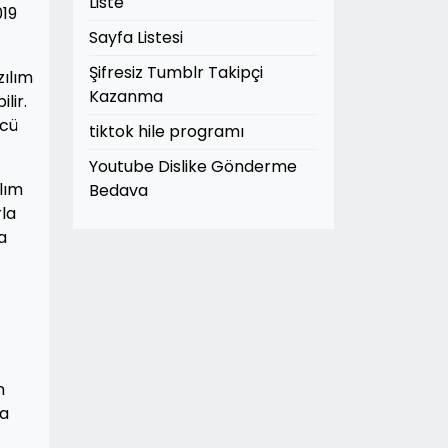
Liste
019
Sayfa Listesi
Şifresiz Tumblr Takipçi
zılım
Kazanma
lir.
ücü
tiktok hile programı
Youtube Dislike Gönderme
lım
Bedava
rla
a
n
za