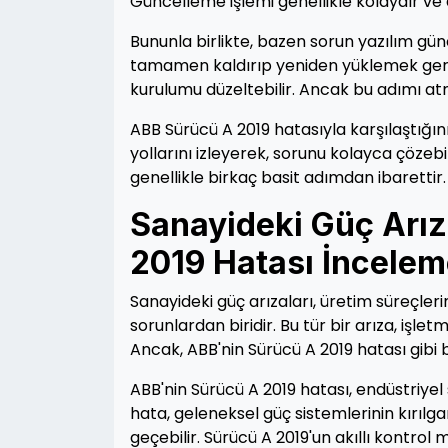
Güncelleme işlemi genellikle kolaydır ve 
Bununla birlikte, bazen sorun yazılım gün
tamamen kaldırıp yeniden yüklemek gereke
kurulumu düzeltebilir. Ancak bu adımı at
ABB Sürücü A 2019 hatasıyla karşılaştığ
yollarını izleyerek, sorunu kolayca çözebi
genellikle birkaç basit adımdan ibarettir.
Sanayideki Güç Arız
2019 Hatası İncelem
Sanayideki güç arızaları, üretim süreçleri
sorunlardan biridir. Bu tür bir arıza, işle
Ancak, ABB'nin Sürücü A 2019 hatası gibi be
ABB'nin Sürücü A 2019 hatası, endüstriyel
hata, geleneksel güç sistemlerinin kırılg
geçebilir. Sürücü A 2019'un akıllı kontro