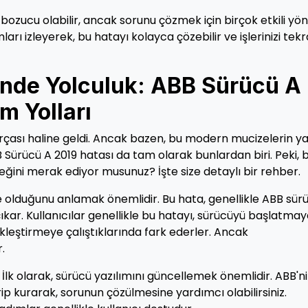
 bozucu olabilir, ancak sorunu çözmek için birçok etkili y
rı izleyerek, bu hatayı kolayca çözebilir ve işlerinizi tekr
inde Yolculuk: ABB Sürücü A
m Yolları
rçası haline geldi. Ancak bazen, bu modern mucizelerin ya
BB Sürücü A 2019 hatası da tam olarak bunlardan biri. Peki, 
eğini merak ediyor musunuz? İşte size detaylı bir rehber.
e olduğunu anlamak önemlidir. Bu hata, genellikle ABB sür
kar. Kullanıcılar genellikle bu hatayı, sürücüyü başlatma
çekleştirmeye çalıştıklarında fark ederler. Ancak
.
 İlk olarak, sürücü yazılımını güncellemek önemlidir. ABB'n
p kurarak, sorunun çözülmesine yardımcı olabilirsiniz.