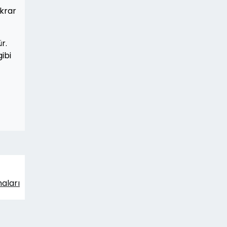
ekrar
r.
ibi
maları