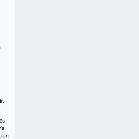
ü
r.
 Bu
ne
eden