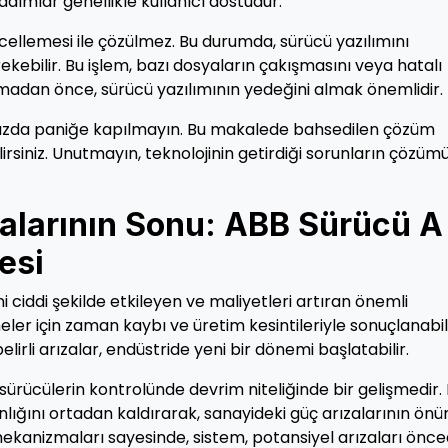
adımlar genellikle kullanıcı dostudur.
cellemesi ile çözülmez. Bu durumda, sürücü yazılımını
bilir. Bu işlem, bazı dosyaların çakışmasını veya hatalı
madan önce, sürücü yazılımının yedeğini almak önemlidir.
ınızda paniğe kapılmayın. Bu makalede bahsedilen çözüm
lirsiniz. Unutmayın, teknolojinin getirdiği sorunların çözüm
alarının Sonu: ABB Sürücü A
esi
ni ciddi şekilde etkileyen ve maliyetleri artıran önemli
tmeler için zaman kaybı ve üretim kesintileriyle sonuçlanabili
lirli arızalar, endüstride yeni bir dönemi başlatabilir.
 sürücülerin kontrolünde devrim niteliğinde bir gelişmedir.
anlığını ortadan kaldırarak, sanayideki güç arızalarının önü
l mekanizmaları sayesinde, sistem, potansiyel arızaları önc