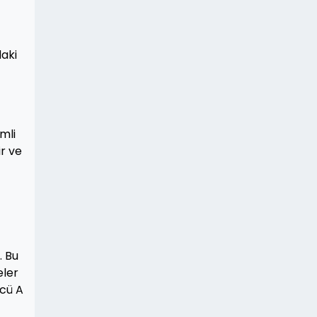
daki
mli
ir ve
. Bu
eler
ücü A