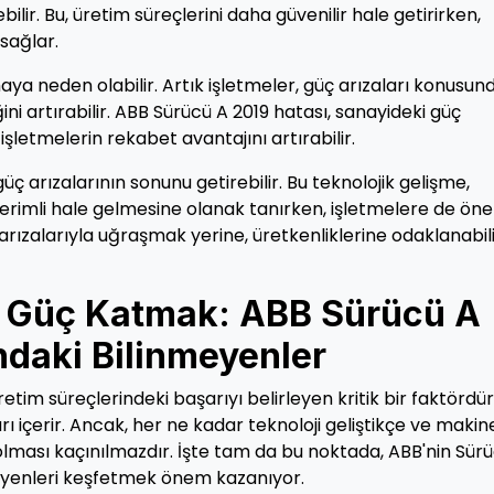
ilir. Bu, üretim süreçlerini daha güvenilir hale getirirken,
sağlar.
aya neden olabilir. Artık işletmeler, güç arızaları konusun
ğini artırabilir. ABB Sürücü A 2019 hatası, sanayideki güç
işletmelerin rekabet avantajını artırabilir.
üç arızalarının sonunu getirebilir. Bu teknolojik gelişme,
verimli hale gelmesine olanak tanırken, işletmelere de öne
ç arızalarıyla uğraşmak yerine, üretkenliklerine odaklanabil
 Güç Katmak: ABB Sürücü A
ndaki Bilinmeyenler
tim süreçlerindeki başarıyı belirleyen kritik bir faktördür
ları içerir. Ancak, her ne kadar teknoloji geliştikçe ve makin
 olması kaçınılmazdır. İşte tam da bu noktada, ABB'nin Sür
nmeyenleri keşfetmek önem kazanıyor.