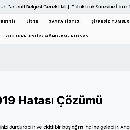
aranti Belgesi Gerekli Mi |
Tutukluluk Suresine İtiraz Nasil
CRETSIZ
LISTE
SAYFA LISTESI
ŞIFRESIZ TUMBL
YOUTUBE DISLIKE GÖNDERME BEDAVA
019 Hatası Çözümü
nizi durdurabilir ve ciddi bir baş ağrısı haline gelebilir. An