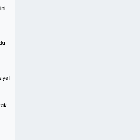
ini
 da
iyel
rak