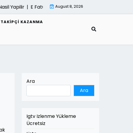
 Yapilir |
E Fatura Belgeleri Nasil Saklanir |
August 8, 2026
Mimari Gorsell
R TAKIPÇI KAZANMA
Ara
Ara
Igtv Izlenme Yükleme
Ücretsiz
cak