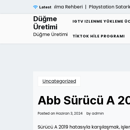
Skip
 Sarmalindan Kurtulma Rehberi |
Playstation Satarken G
Latest
to
content
Düğme
IGTV IZLENME YÜKLEME Ü
Üretimi
Düğme Üretimi
TIKTOK HILE PROGRAMI
Uncategorized
Abb Sürücü A 2
Posted on
Haziran 3, 2024
by
admin
Sürücü A 2019 hatasıyla karşılaşmak, işleri