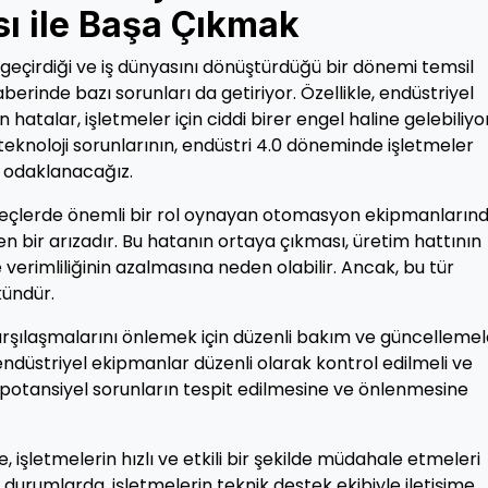
ı ile Başa Çıkmak
m geçirdiği ve iş dünyasını dönüştürdüğü bir dönemi temsil
berinde bazı sorunları da getiriyor. Özellikle, endüstriyel
alar, işletmeler için ciddi birer engel haline gelebiliyor
teknoloji sorunlarının, endüstri 4.0 döneminde işletmeler
e odaklanacağız.
üreçlerde önemli bir rol oynayan otomasyon ekipmanların
 bir arızadır. Bu hatanın ortaya çıkması, üretim hattının
verimliliğinin azalmasına neden olabilir. Ancak, bu tür
kündür.
 karşılaşmalarını önlemek için düzenli bakım ve güncellemel
endüstriyel ekipmanlar düzenli olarak kontrol edilmeli ve
, potansiyel sorunların tespit edilmesine ve önlenmesine
, işletmelerin hızlı ve etkili bir şekilde müdahale etmeleri
il durumlarda, işletmelerin teknik destek ekibiyle iletişime